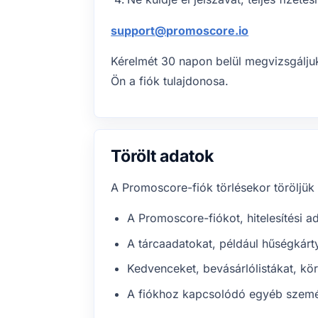
support@promoscore.io
Kérelmét 30 napon belül megvizsgálju
Ön a fiók tulajdonosa.
Törölt adatok
A Promoscore-fiók törlésekor töröljük
A Promoscore-fiókot, hitelesítési ad
A tárcaadatokat, például hűségkárty
Kedvenceket, bevásárlólistákat, kö
A fiókhoz kapcsolódó egyéb személ