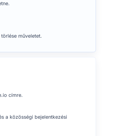
etne.
törlése műveletet.
.io címre.
és a közösségi bejelentkezési