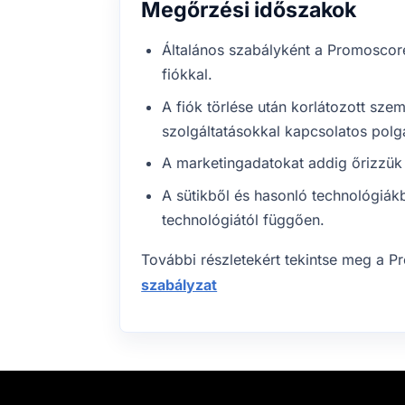
Megőrzési időszakok
Általános szabályként a Promoscor
fiókkal.
A fiók törlése után korlátozott sz
szolgáltatásokkal kapcsolatos polgár
A marketingadatokat addig őrizzük 
A sütikből és hasonló technológiá
technológiától függően.
További részletekért tekintse meg a P
szabályzat