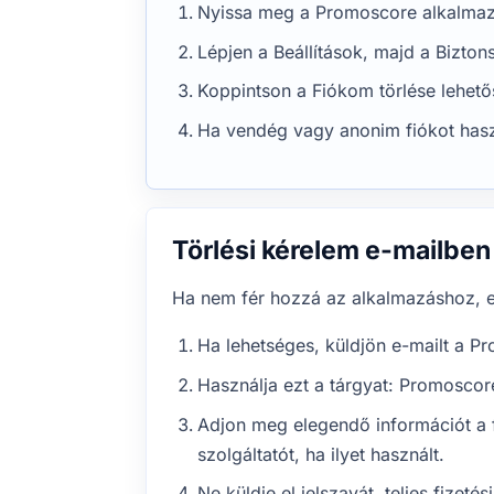
Nyissa meg a Promoscore alkalmazás
Lépjen a Beállítások, majd a Bizto
Koppintson a Fiókom törlése lehetős
Ha vendég vagy anonim fiókot haszn
Törlési kérelem e-mailben
Ha nem fér hozzá az alkalmazáshoz, e-m
Ha lehetséges, küldjön e-mailt a 
Használja ezt a tárgyat: Promoscor
Adjon meg elegendő információt a f
szolgáltatót, ha ilyet használt.
Ne küldje el jelszavát, teljes fizetés