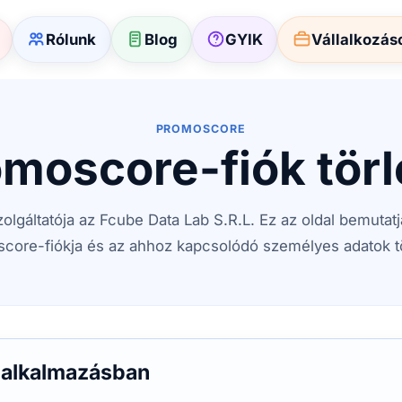
Rólunk
Blog
GYIK
Vállalkozás
PROMOSCORE
moscore-fiók tör
lgáltatója az Fcube Data Lab S.R.L. Ez az oldal bemutatj
core-fiókja és az ahhoz kapcsolódó személyes adatok tö
e alkalmazásban