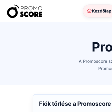
Kezdőlap
Pro
A Promoscore szo
Promos
Fiók törlése a Promoscor