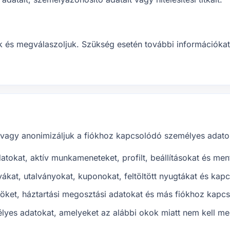
k és megválaszoljuk. Szükség esetén további információkat
 vagy anonimizáljuk a fiókhoz kapcsolódó személyes adatok
atokat, aktív munkameneteket, profilt, beállításokat és ment
ákat, utalványokat, kuponokat, feltöltött nyugtákat és kap
röket, háztartási megosztási adatokat és más fiókhoz kapc
yes adatokat, amelyeket az alábbi okok miatt nem kell me