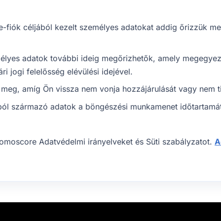
e-fiók céljából kezelt személyes adatokat addig őrizzük 
emélyes adatok további ideig megőrizhetők, amely megegyezik
i jogi felelősség elévülési idejével.
meg, amíg Ön vissza nem vonja hozzájárulását vagy nem til
kból származó adatok a böngészési munkamenet időtartamátó
romoscore Adatvédelmi irányelveket és Süti szabályzatot.
A