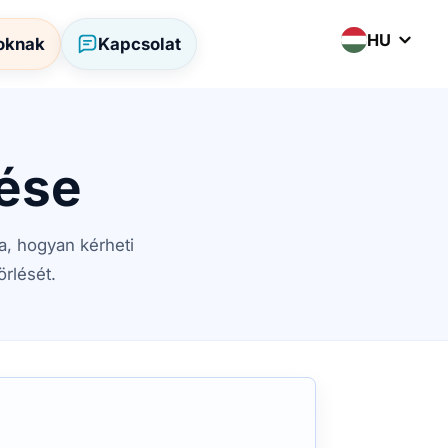
HU
oknak
Kapcsolat
lése
a, hogyan kérheti
rlését.