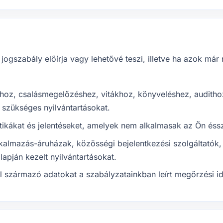
jogszabály előírja vagy lehetővé teszi, illetve ha azok m
ghoz, csalásmegelőzéshez, vitákhoz, könyveléshez, auditho
szükséges nyilvántartásokat.
sztikákat és jelentéseket, amelyek nem alkalmasak az Ön éss
alkalmazás-áruházak, közösségi bejelentkezési szolgáltatók
alapján kezelt nyilvántartásokat.
l származó adatokat a szabályzatainkban leírt megőrzési id