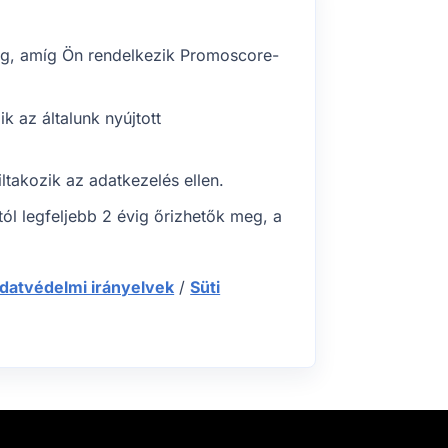
meg, amíg Ön rendelkezik Promoscore-
 az általunk nyújtott
takozik az adatkezelés ellen.
l legfeljebb 2 évig őrizhetők meg, a
datvédelmi irányelvek
/
Süti