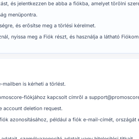
t, és jelentkezzen be abba a fiókba, amelyet törölni szer
nság menüpontra.
égre, és erősítse meg a törlési kérelmet.
ál, nyissa meg a Fiók részt, és használja a látható Fiókom 
ailben is kérheti a törlést.
Promoscore-fiókjához kapcsolt címről a support@promoscore
e account deletion request.
iók azonosításához, például a fiók e-mail-címét, országát 
i adatait, személyazonosító adatait vagy hitelesítési titkait.