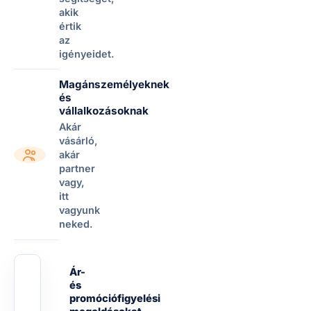
akik
értik
az
igényeidet.
Magánszemélyeknek
és
vállalkozásoknak
Akár
vásárló,
akár
partner
vagy,
itt
vagyunk
neked.
Ár-
és
promóciófigyelési