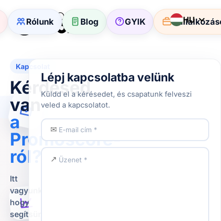
HU
p
Rólunk
Blog
GYIK
Vállalkozá
Kapcsolat
Lépj kapcsolatba velünk
Kérdésed
Küldd el a kérésedet, és csapatunk felveszi
van
veled a kapcsolatot.
a
✉
Promoscore-
ról?
↗
Itt
vagyunk,
hogy
segítsünk!