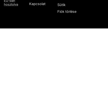
EU-ban
Kapcsolat
hosztolva
Sütik
Fiók törlése