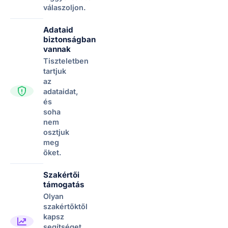
válaszoljon.
Adataid
biztonságban
vannak
Tiszteletben
tartjuk
az
adataidat,
és
soha
nem
osztjuk
meg
őket.
Szakértői
támogatás
Olyan
szakértőktől
kapsz
segítséget,