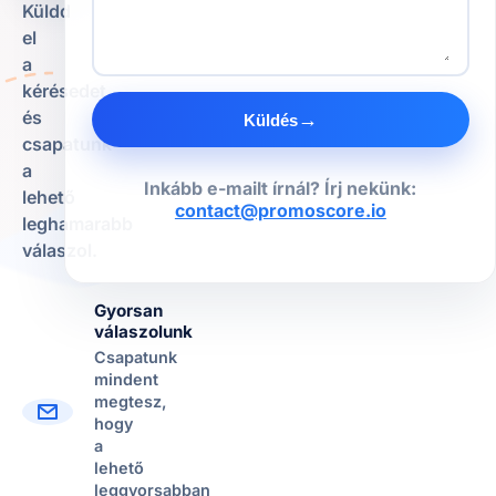
Küldd
el
a
kérésedet,
és
→
Küldés
csapatunk
a
Inkább e-mailt írnál? Írj nekünk:
lehető
contact@promoscore.io
leghamarabb
válaszol.
Gyorsan
válaszolunk
Csapatunk
mindent
megtesz,
hogy
a
lehető
leggyorsabban