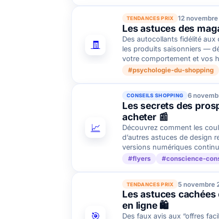
12 novembre
TENDANCES PRIX
Les astuces des maga
Des autocollants fidélité aux
🧾
les produits saisonniers — 
votre comportement et vos h
#psychologie-du-shopping
6 novemb
CONSEILS SHOPPING
Les secrets des pros
acheter 📰
📈
Découvrez comment les coule
d’autres astuces de design r
versions numériques continuent
#flyers
#conscience-con
5 novembre 
TENDANCES PRIX
Les astuces cachées 
en ligne 🛍️
🎯
Des faux avis aux “offres fac