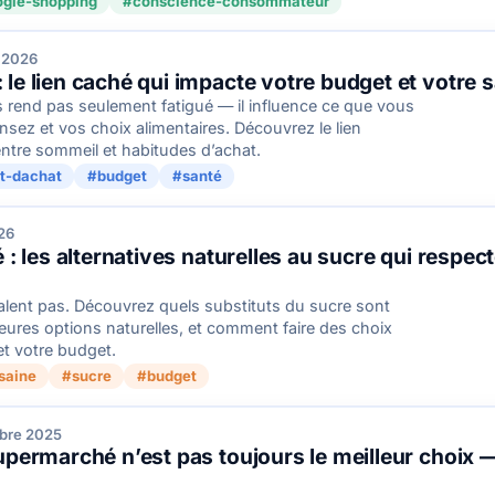
ogie-shopping
#conscience-consommateur
r 2026
le lien caché qui impacte votre budget et votre 
rend pas seulement fatigué — il influence ce que vous
ez et vos choix alimentaires. Découvrez le lien
entre sommeil et habitudes d’achat.
t-dachat
#budget
#santé
026
 : les alternatives naturelles au sucre qui respec
alent pas. Découvrez quels substituts du sucre sont
leures options naturelles, et comment faire des choix
et votre budget.
saine
#sucre
#budget
bre 2025
upermarché n’est pas toujours le meilleur choix —