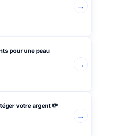
→
ments pour une peau
→
téger votre argent 💸
→