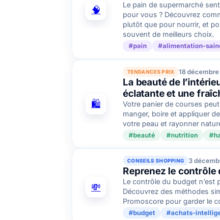
Le pain de supermarché sent 
🧠
pour vous ? Découvrez commen
plutôt que pour nourrir, et p
souvent de meilleurs choix.
#pain
#alimentation-sain
18 décembre
TENDANCES PRIX
La beauté de l’intéri
éclatante et une fraîc
🛍️
Votre panier de courses peut
manger, boire et appliquer de
votre peau et rayonner natu
#beauté
#nutrition
#ha
3 décemb
CONSEILS SHOPPING
Reprenez le contrôle 
Le contrôle du budget n’est p
💸
Découvrez des méthodes simpl
Promoscore pour garder le co
#budget
#achats-intellig