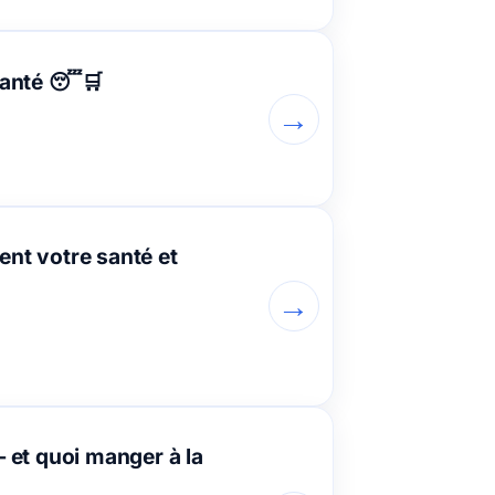
santé 😴🛒
→
tent votre santé et
→
 et quoi manger à la