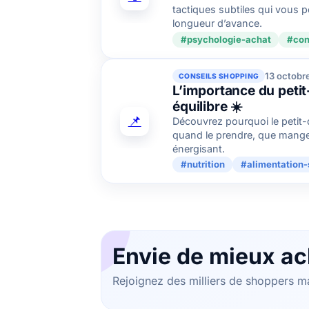
tactiques subtiles qui vous 
longueur d’avance.
#psychologie-achat
#con
13 octobr
CONSEILS SHOPPING
L’importance du peti
équilibre ☀️
📌
Découvrez pourquoi le petit-d
quand le prendre, que manger
énergisant.
#nutrition
#alimentation-
Envie de mieux ac
Rejoignez des milliers de shoppers mal