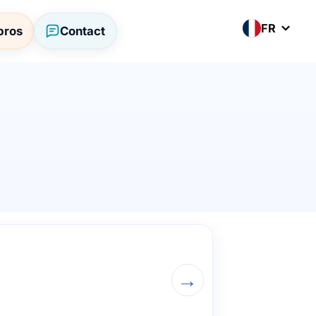
FR
pros
Contact
→