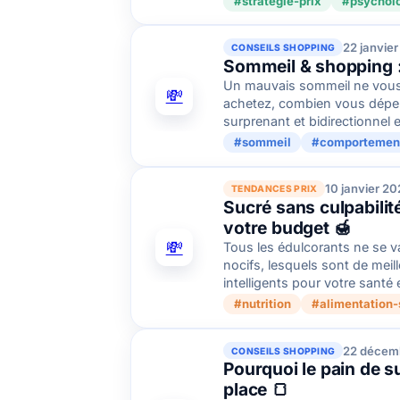
#strategie-prix
#psychol
22 janvie
CONSEILS SHOPPING
Sommeil & shopping : 
Un mauvais sommeil ne vous 
💸
achetez, combien vous dépens
surprenant et bidirectionnel 
#sommeil
#comportemen
10 janvier 2
TENDANCES PRIX
Sucré sans culpabilité
votre budget 🍯
💸
Tous les édulcorants ne se v
nocifs, lesquels sont de meil
intelligents pour votre santé 
#nutrition
#alimentation-
22 décem
CONSEILS SHOPPING
Pourquoi le pain de s
place 🍞