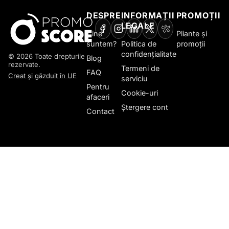
DESPRE
INFORMAȚII
PROMOȚII
LEGALE
Cine
Pliante și
suntem?
Politica de
promoții
confidențialitate
© 2026 Toate drepturile
Blog
rezervate.
Termeni de
FAQ
Creat și găzduit în UE
serviciu
Pentru
Cookie-uri
afaceri
Ștergere cont
Contact