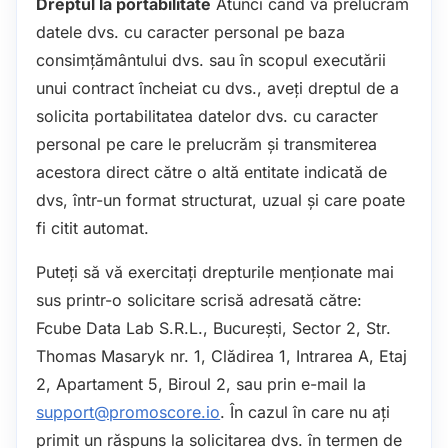
Dreptul la portabilitate
Atunci când vă prelucrăm
datele dvs. cu caracter personal pe baza
consimțământului dvs. sau în scopul executării
unui contract încheiat cu dvs., aveți dreptul de a
solicita portabilitatea datelor dvs. cu caracter
personal pe care le prelucrăm și transmiterea
acestora direct către o altă entitate indicată de
dvs, într-un format structurat, uzual și care poate
fi citit automat.
Puteți să vă exercitați drepturile menționate mai
sus printr-o solicitare scrisă adresată către:
Fcube Data Lab S.R.L., București, Sector 2, Str.
Thomas Masaryk nr. 1, Clădirea 1, Intrarea A, Etaj
2, Apartament 5, Biroul 2, sau prin e-mail la
support@promoscore.io
. În cazul în care nu ați
primit un răspuns la solicitarea dvs. în termen de