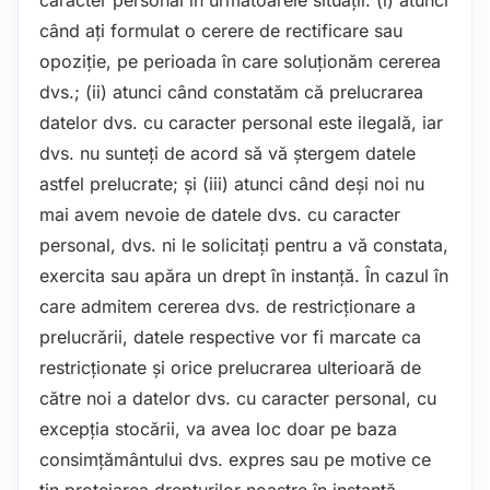
când ați formulat o cerere de rectificare sau
opoziție, pe perioada în care soluționăm cererea
dvs.; (ii) atunci când constatăm că prelucrarea
datelor dvs. cu caracter personal este ilegală, iar
dvs. nu sunteți de acord să vă ștergem datele
astfel prelucrate; și (iii) atunci când deși noi nu
mai avem nevoie de datele dvs. cu caracter
personal, dvs. ni le solicitați pentru a vă constata,
exercita sau apăra un drept în instanță. În cazul în
care admitem cererea dvs. de restricționare a
prelucrării, datele respective vor fi marcate ca
restricționate și orice prelucrarea ulterioară de
către noi a datelor dvs. cu caracter personal, cu
excepția stocării, va avea loc doar pe baza
consimțământului dvs. expres sau pe motive ce
țin protejarea drepturilor noastre în instanță,