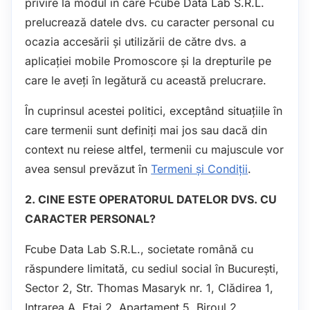
privire la modul în care Fcube Data Lab S.R.L.
prelucrează datele dvs. cu caracter personal cu
ocazia accesării și utilizării de către dvs. a
aplicației mobile Promoscore și la drepturile pe
care le aveți în legătură cu această prelucrare.
În cuprinsul acestei politici, exceptând situațiile în
care termenii sunt definiți mai jos sau dacă din
context nu reiese altfel, termenii cu majuscule vor
avea sensul prevăzut în
Termeni și Condiții
.
2. CINE ESTE OPERATORUL DATELOR DVS. CU
CARACTER PERSONAL?
Fcube Data Lab S.R.L., societate română cu
răspundere limitată, cu sediul social în București,
Sector 2, Str. Thomas Masaryk nr. 1, Clădirea 1,
Intrarea A, Etaj 2, Apartament 5, Biroul 2,