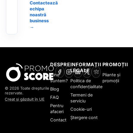
Contactează
echipa
noastră
business
→
DESPRE
INFORMAȚII
PROMOȚII
LEGALE
Cine
Pliante și
suntem?
Politica de
promoții
confidențialitate
© 2026 Toate drepturile
Blog
rezervate.
Termeni de
FAQ
Creat și găzduit în UE
serviciu
Pentru
Cookie-uri
afaceri
Ștergere cont
Contact