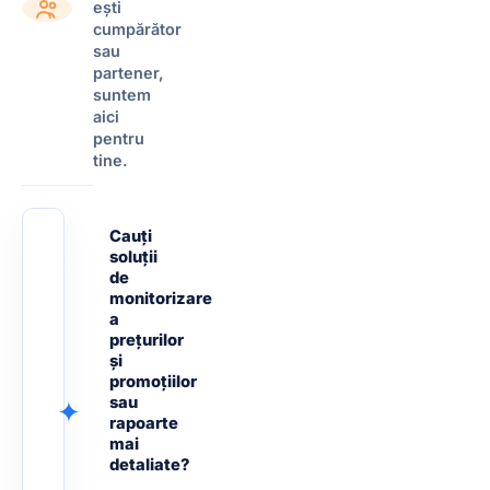
ești
cumpărător
sau
partener,
suntem
aici
pentru
tine.
Cauți
soluții
de
monitorizare
a
prețurilor
și
promoțiilor
sau
✦
rapoarte
mai
detaliate?