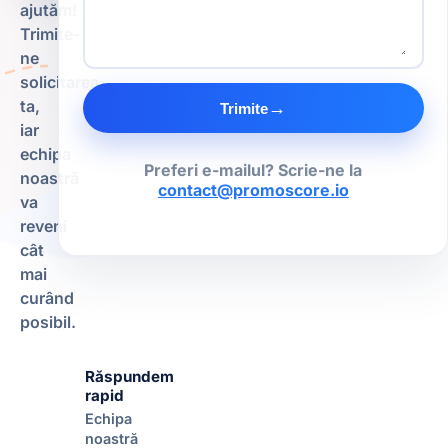
ajutăm!
Trimite-
ne
solicitarea
ta,
→
Trimite
iar
echipa
Preferi e-mailul? Scrie-ne la
noastră
contact@promoscore.io
va
reveni
cât
mai
curând
posibil.
Răspundem
rapid
Echipa
noastră