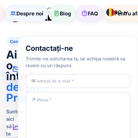
RO
Despre noi
Blog
FAQ
Pentru af
Contact
Contactați-ne
Ai
Trimite-ne solicitarea ta, iar echipa noastră va
o
reveni cu un răspuns.
întrebare
✉
despre
Promoscore?
↗
Suntem
aici
să
te