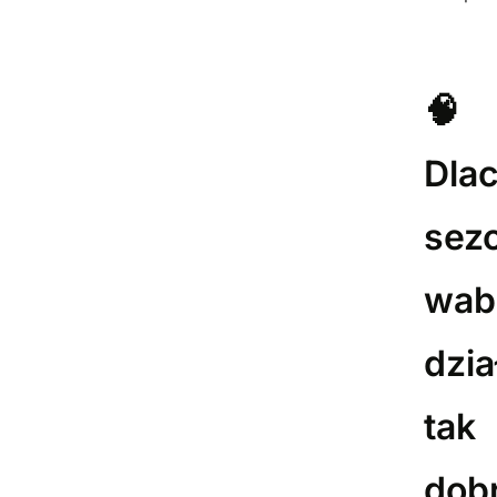
🧠
Dla
sez
wabi
dzia
tak
dob