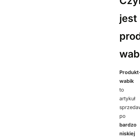
Cz
jest
pro
wab
Produkt
wabik
to
artykuł
sprzeda
po
bardzo
niskiej