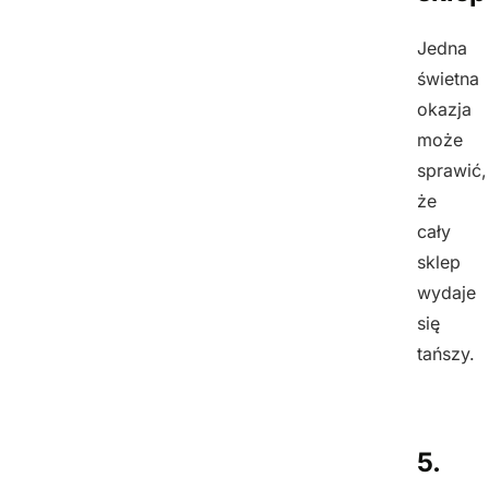
Jedna
świetna
okazja
może
sprawić,
że
cały
sklep
wydaje
się
tańszy.
5.