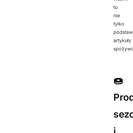
to
nie
tylko
podsta
artykuły
spożywc
🍩
Pro
sez
i