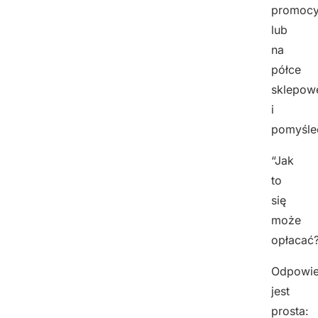
promocy
lub
na
półce
sklepow
i
pomyśle
“Jak
to
się
może
opłacać
Odpowi
jest
prosta: