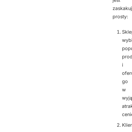
zaskaku
prosty:
Skle
wyb
popu
prod
i
ofer
go
w
wyj
atra
ceni
Klie