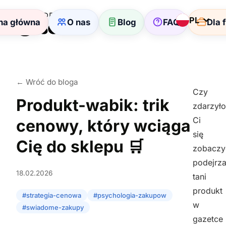
PL
na główna
O nas
Blog
FAQ
Dla 
← Wróć do bloga
Czy
Produkt-wabik: trik
zdarzyło
Ci
cenowy, który wciąga
się
Cię do sklepu 🛒
zobaczy
podejrza
18.02.2026
tani
produkt
#strategia-cenowa
#psychologia-zakupow
w
#swiadome-zakupy
gazetce