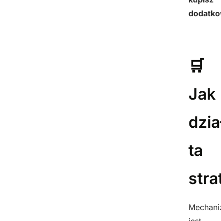
dodatk
🛒
Jak
dzia
ta
stra
Mechan
jest