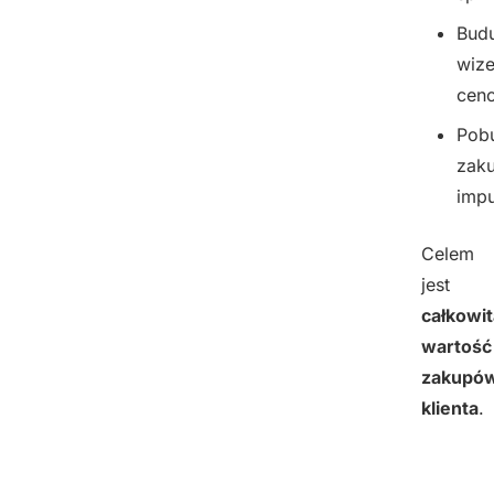
Budu
wiz
cen
Pob
zak
imp
Celem
jest
całkowit
wartość
zakupó
klienta
.