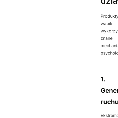
dzia
Produkty
wabiki
wykorzy
znane
mechan
psychol
1.
Gene
ruch
Ekstrema