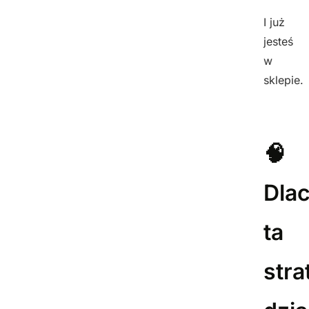
I już
jesteś
w
sklepie.
🧠
Dla
ta
stra