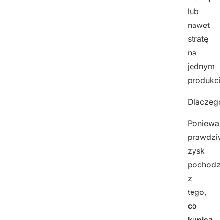
lub
nawet
stratę
na
jednym
produkci
Dlaczeg
Poniewa
prawdzi
zysk
pochodz
z
tego,
co
kupisz