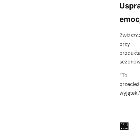
Uspra
emoc
Zwłaszc
przy
produkt
sezonow
“To
przecież
wyjątek.
🏪