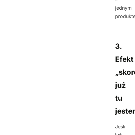
jednym
produkt
3.
Efekt
„skor
już
tu
jeste
Jeśli
już