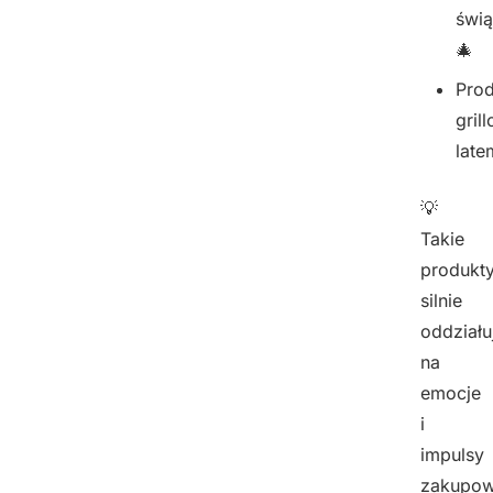
świą
🎄
Prod
gril
late
💡
Takie
produkt
silnie
oddziału
na
emocje
i
impulsy
zakupow