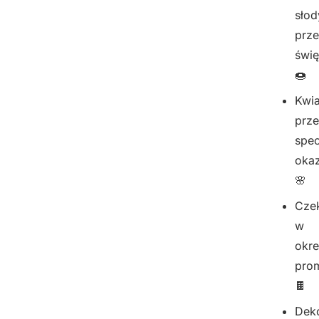
słod
prz
świę
🍩
Kwia
prz
spec
okaz
🌸
Cze
w
okr
pro
🍫
Dek