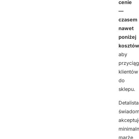
cenie
—
czasem
nawet
poniżej
kosztó
aby
przycią
klientów
do
sklepu.
Detalista
świadom
akceptuj
minimal
marżę