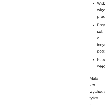
Wid
więc
pro
Prz
sobi
o
inny
pot
Kupu
więc
Mało
kto
wychodz
tylko
z