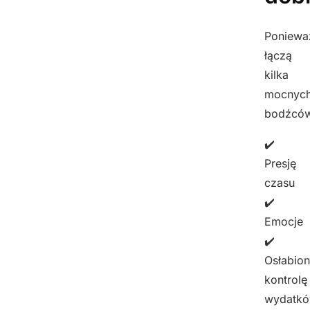
Poniewa
łączą
kilka
mocnyc
bodźcó
✔️
Presję
czasu
✔️
Emocje
✔️
Osłabio
kontrolę
wydatk