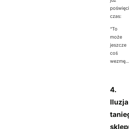
poświęci
czas:
“To
może
jeszcze
coś
wezmę…
4.
Iluzja
tanie
sklep