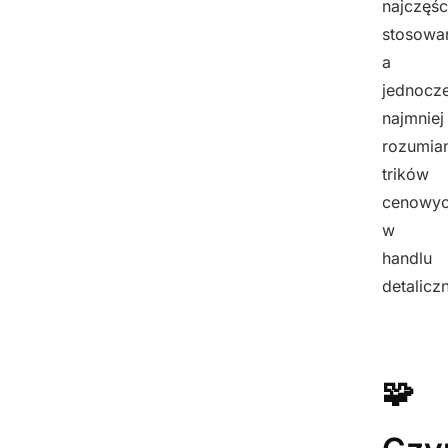
najczęśc
stosowa
a
jednocze
najmniej
rozumia
trików
cenowy
w
handlu
detalicz
🧩