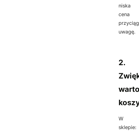
niska
cena
przycią
uwagę.
2.
Zwię
warto
kosz
W
sklepie: