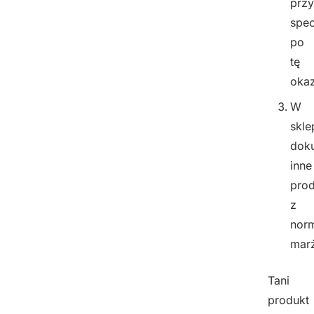
prz
spec
po
tę
okaz
W
skle
dok
inne
prod
z
nor
mar
Tani
produkt