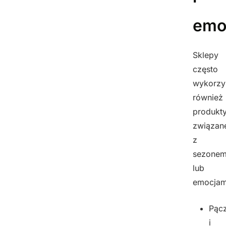
emo
Sklepy
często
wykorzy
również
produkt
związan
z
sezone
lub
emocjam
Pącz
i