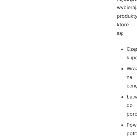
wybieraj
produkty
które
są:
Czę
kup
Wra
na
cen
Łat
do
por
Pow
pot