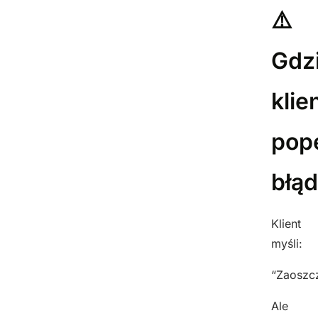
⚠️
Gdz
klie
pope
błą
Klient
myśli:
“Zaoszc
Ale