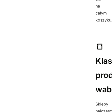
na
całym
koszyku
🍞
Kla
pro
wabi
Sklepy
najczęśc