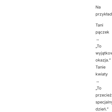
Na
przykład
Tani
pączek
→
„To
wyjątko
okazja.”
Tanie
kwiaty
→
„To
przecież
specjaln
dzień.”