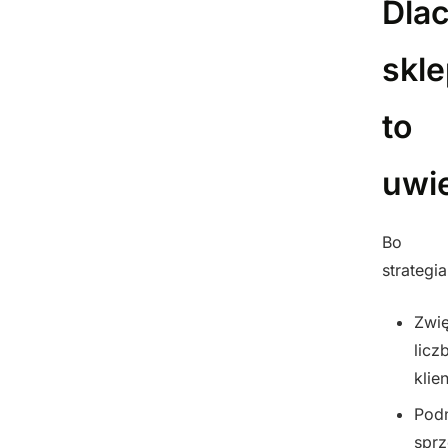
Dla
skl
to
uwie
Bo
strategia
Zwi
licz
klie
Pod
spr