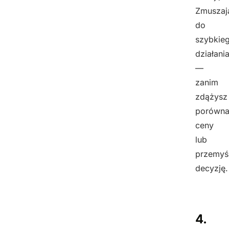
Zmuszaj
do
szybkie
działani
—
zanim
zdążysz
porówn
ceny
lub
przemyś
decyzję.
4.