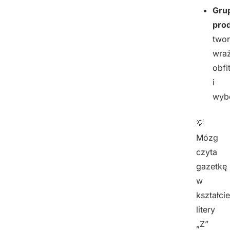
Gru
pro
two
wraż
obfi
i
wyb
💡
Mózg
czyta
gazetkę
w
kształcie
litery
„Z”