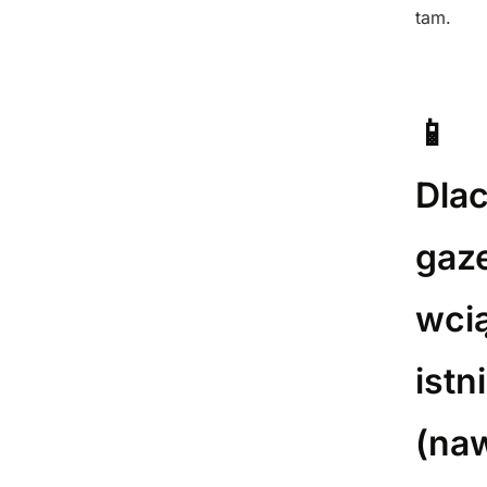
tam.
📱
Dla
gaze
wci
istn
(na