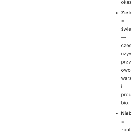
okaz
Ziel
=
świ
—
częs
uży
przy
owo
war
i
pro
bio.
Nieb
=
zauf