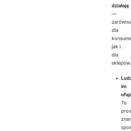
działają
—
zarówno
dla
konsume
jak i
dla
sklepów
Lud
im
ufaj
To
pros
zna
spo