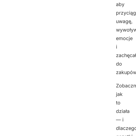
aby
przyciąg
uwagę,
wywoływ
emocje
i
zachęca
do
zakupów
Zobaczm
jak
to
działa
— i
dlaczeg