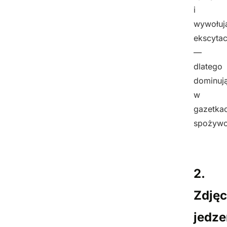
i
wywołuj
ekscytac
—
dlatego
dominuj
w
gazetka
spożywc
2.
Zdjęc
jedze