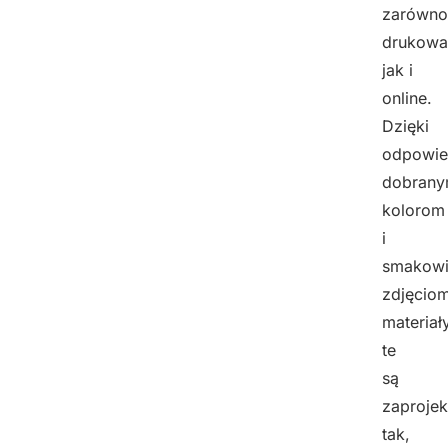
zarówno
drukowa
jak i
online.
Dzięki
odpowie
dobran
kolorom
i
smakow
zdjęciom
materiał
te
są
zaproje
tak,