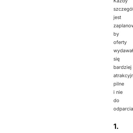
Każdy
szczegó
jest
zaplano
by
oferty
wydawa
się
bardziej
atrakcyj
pilne
i nie
do
odparcia
1.