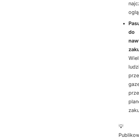
najc
oglą
Pasu
do
naw
zak
Wiel
ludz
prze
gaze
prz
pla
zak
💡
Publiko