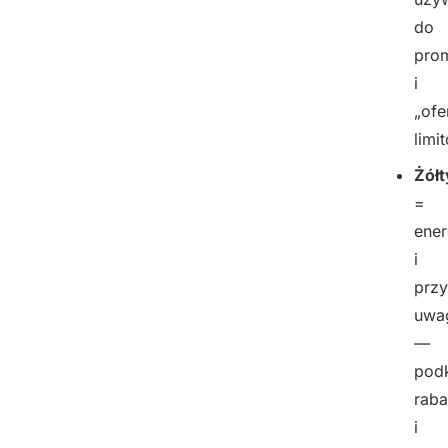
do
prom
i
„ofe
limi
Żółt
=
ener
i
przy
uwa
—
podk
raba
i