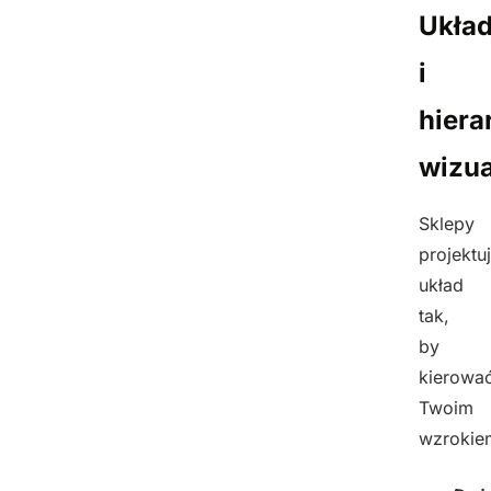
Ukła
i
hiera
wizu
Sklepy
projektu
układ
tak,
by
kierowa
Twoim
wzrokie