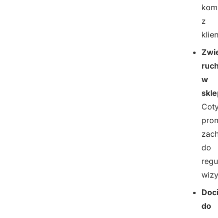
komu
z
klie
Zwi
ruc
w
skle
Cot
pro
zach
do
regu
wizy
Doci
do