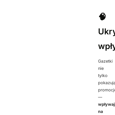
🧠
Ukr
wpł
Gazetki
nie
tylko
pokazuj
promocj
—
wpływaj
na