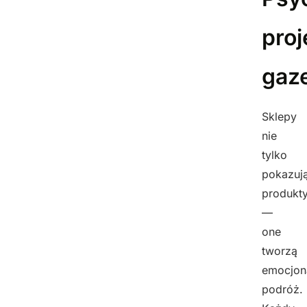
pro
gaz
Sklepy
nie
tylko
pokazuj
produkt
—
one
tworzą
emocjon
podróż.