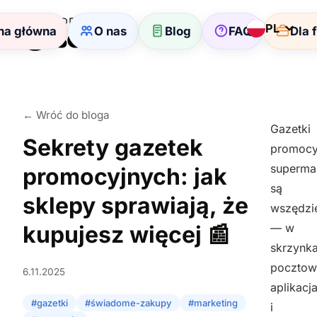
PL
na główna
O nas
Blog
FAQ
Dla 
← Wróć do bloga
Gazetki
Sekrety gazetek
promocy
superma
promocyjnych: jak
są
sklepy sprawiają, że
wszędzi
kupujesz więcej 📰
— w
skrzynk
pocztow
6.11.2025
aplikacj
#gazetki
#świadome-zakupy
#marketing
i