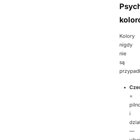
Psych
kolo
Kolory
nigdy
nie
są
przypad
Cze
=
piln
i
dzia
—
uży