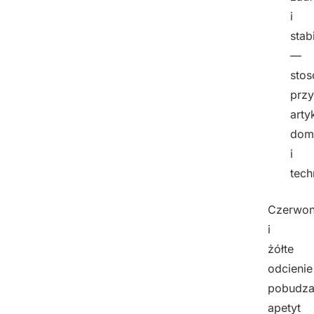
i
stab
—
sto
przy
arty
dom
i
tech
Czerwo
i
żółte
odcienie
pobudza
apetyt