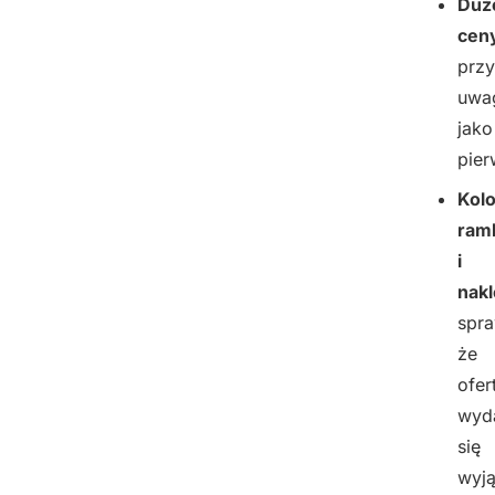
Duż
cen
przy
uwa
jako
pier
Kol
ram
i
nakl
spra
że
ofer
wyd
się
wyj