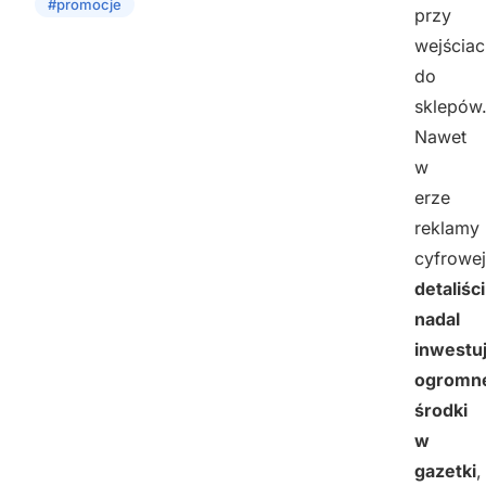
#promocje
przy
wejściac
do
sklepów
Nawet
w
erze
reklamy
cyfrowej
detaliści
nadal
inwestu
ogromn
środki
w
gazetki
,