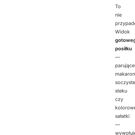
To
nie
przypad
Widok
gotowe
posiłku
—
parując
makaron
soczyst
steku
czy
kolorow
sałatki
—
wywołuj