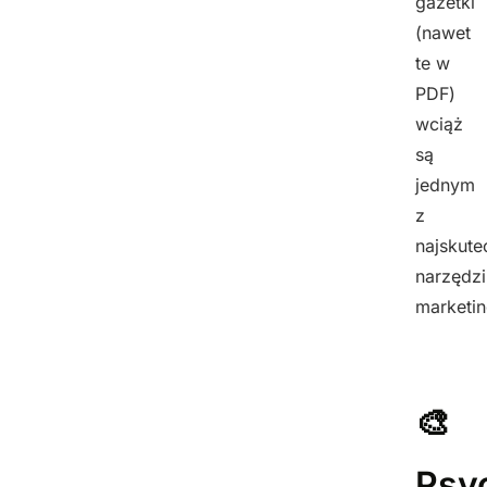
gazetki
(nawet
te w
PDF)
wciąż
są
jednym
z
najskute
narzędzi
marketi
🎨
Psy