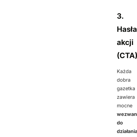
3.
Hasła
akcji
(CTA
Każda
dobra
gazetka
zawiera
mocne
wezwan
do
działani