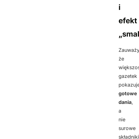
i
efekt
„sma
Zauważy
że
większo
gazetek
pokazuj
gotowe
dania
,
a
nie
surowe
składnik