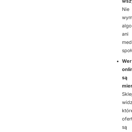
wsz
Nie
wym
alg
ani
med
spo
Wer
onli
są
mier
Skle
widz
któr
ofer
są