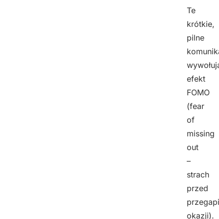
Te
krótkie,
pilne
komunik
wywołuj
efekt
FOMO
(fear
of
missing
out
–
strach
przed
przegap
okazji).