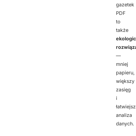
gazetek
PDF
to
także
ekologi
rozwiąz
—
mniej
papieru,
większy
zasięg
i
łatwiejs
analiza
danych.