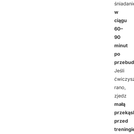
śniadani
w
ciągu
60–
90
minut
po
przebud
Jeśli
ćwiczys
rano,
zjedz
małą
przekąs
przed
trening