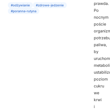
prawda.
#odżywianie
#zdrowe-jedzenie
Po
#poranna-rutyna
nocnym
poście
organiz
potrzebu
paliwa,
by
uruchom
metabol
ustabili
poziom
cukru
we
krwi
i