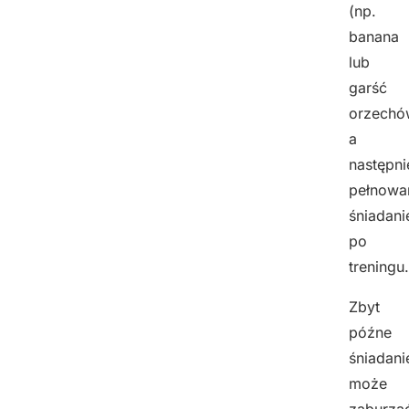
(np.
banana
lub
garść
orzechó
a
następni
pełnowa
śniadani
po
treningu.
Zbyt
późne
śniadani
może
zaburza