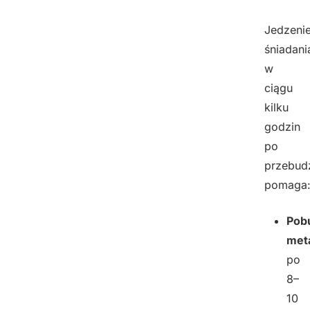
Jedzeni
śniadani
w
ciągu
kilku
godzin
po
przebud
pomaga
Pob
met
po
8–
10