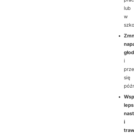
lub
w
szko
Zmn
nap
gło
i
prze
się
późn
Wsp
lep
nast
i
traw