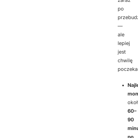
po
przebud
—
ale
lepiej
jest
chwilę
poczeka
Naj
mom
oko
60–
90
min
po