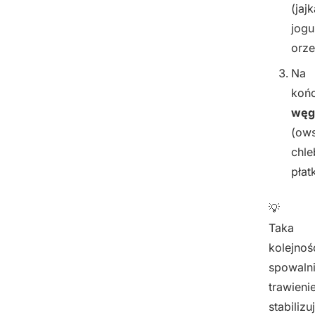
(jajk
jogu
orze
Na
koń
węg
(ows
chle
płatk
💡
Taka
kolejnoś
spowaln
trawienie
stabilizu