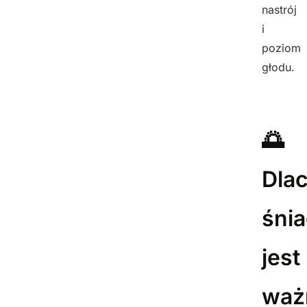
nastrój
i
poziom
głodu.
🌅
Dla
śni
jest
waż