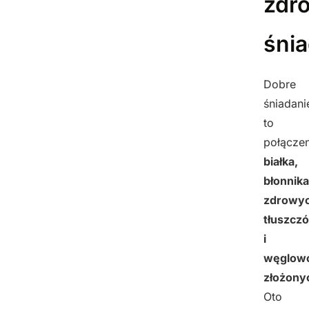
zdr
śni
Dobre
śniadani
to
połączen
białka,
błonnika
zdrowy
tłuszcz
i
węglow
złożony
Oto