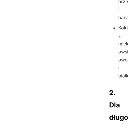
orz
i
ban
Kokt
z
mlek
owsi
owo
i
biał
2.
Dla
długo