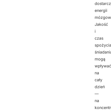
dostarc
energii
mózgowi
Jakość
i
czas
spożyci
śniadani
mogą
wpływa
na
cały
dzień
—
na
koncentr