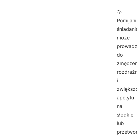
💡
Pomijani
śniadani
może
prowadz
do
zmęczen
rozdrażn
i
zwiększ
apetytu
na
słodkie
lub
przetwo