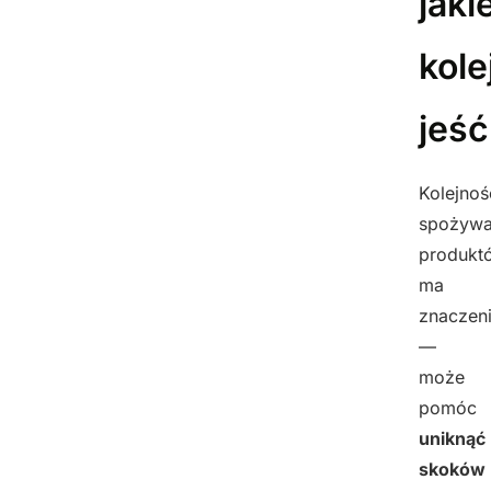
jakie
kole
jeść
Kolejnoś
spożyw
produkt
ma
znaczen
—
może
pomóc
uniknąć
skoków