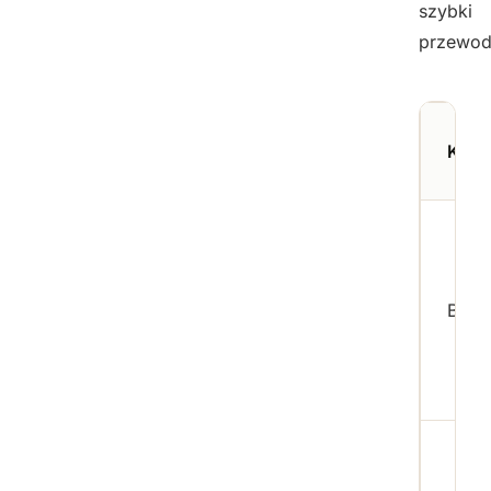
szybki
przewod
Kate
Białk