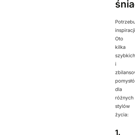
śnia
Potrzebu
inspiracj
Oto
kilka
szybkic
i
zbilans
pomysł
dla
różnych
stylów
życia:
1.