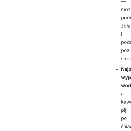
—
moż
podr
żoł
i
pod
poz
stre
Naj
wypi
wod
a
kaw
pij
po
śnia