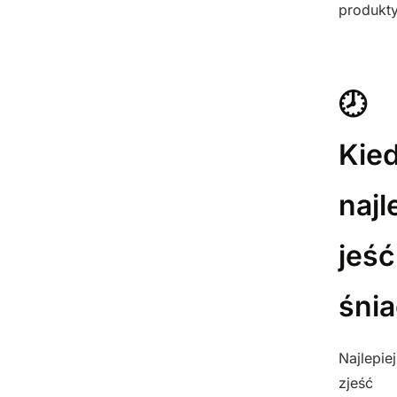
produkty
🕗
Kie
najl
jeść
śni
Najlepiej
zjeść