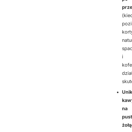
prz
(kie
poz
kort
natu
spa
i
kofe
dzia
skut
Unik
kaw
na
pus
żoł