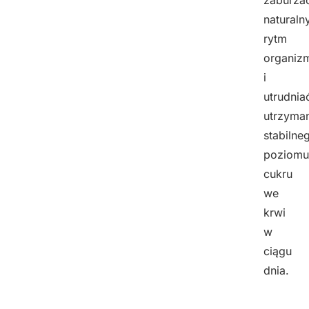
naturaln
rytm
organiz
i
utrudnia
utrzyma
stabilne
poziomu
cukru
we
krwi
w
ciągu
dnia.