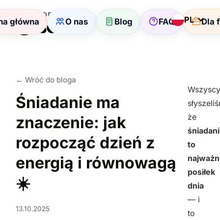
PL
na główna
O nas
Blog
FAQ
Dla 
← Wróć do bloga
Wszysc
Śniadanie ma
słyszeli
że
znaczenie: jak
śniadan
rozpocząć dzień z
to
energią i równowagą
najważn
posiłek
☀️
dnia
— i
13.10.2025
to