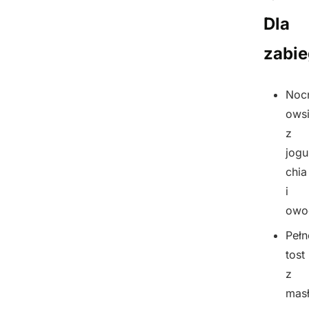
Dla
zabi
Noc
ows
z
jogu
chia
i
owo
Pełn
tost
z
mas