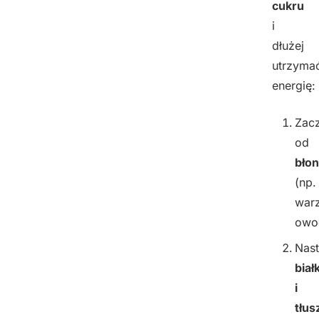
cukru
i
dłużej
utrzyma
energię:
Zacz
od
błon
(np.
war
owo
Nast
biał
i
tłus