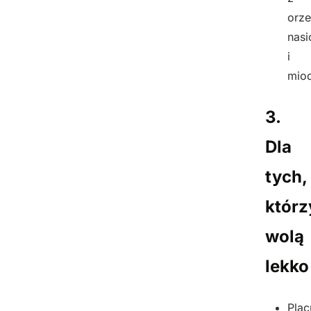
orze
nasi
i
mio
3.
Dla
tych,
którz
wolą
lekko
Plac