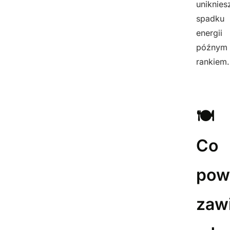
uniknies
spadku
energii
późnym
rankiem.
🍽️
Co
pow
zaw