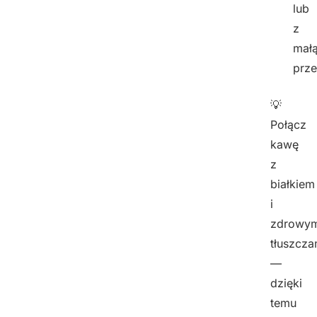
lub
z
mał
prze
💡
Połącz
kawę
z
białkiem
i
zdrowym
tłuszcza
—
dzięki
temu