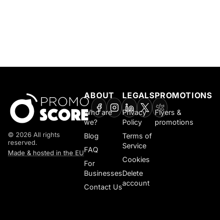
ABOUT
LEGALS
PROMOTIONS
Who are
Privacy
Flyers &
we?
Policy
promotions
© 2026 All rights
Blog
Terms of
reserved.
Service
FAQ
Made & hosted in the EU
Cookies
For
Businesses
Delete
account
Contact Us