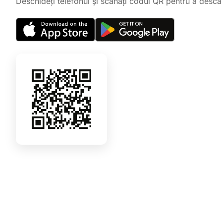
Deschideți telefonul și scanați codul QR pentru a descă