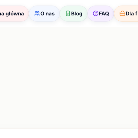
na główna
O nas
Blog
FAQ
Dla 