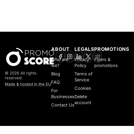
ABOUT
LEGALS
PROMOTIONS
Who are
Privacy
Flyers &
we?
Policy
promotions
© 2026 All rights
Blog
Terms of
reserved.
Service
FAQ
Made & hosted in the EU
Cookies
For
Businesses
Delete
account
Contact Us