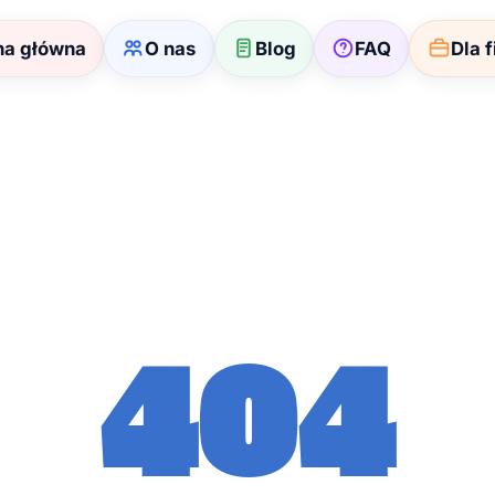
na główna
O nas
Blog
FAQ
Dla 
404