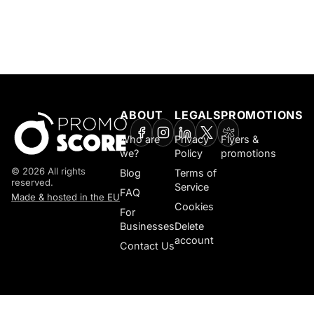
ABOUT
LEGALS
PROMOTIONS
Who are
Privacy
Flyers &
we?
Policy
promotions
© 2026 All rights
Blog
Terms of
reserved.
Service
FAQ
Made & hosted in the EU
Cookies
For
Businesses
Delete
account
Contact Us