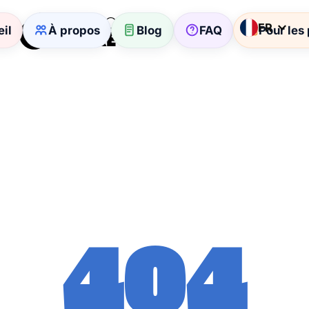
FR
il
À propos
Blog
FAQ
Pour les
404