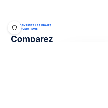
e
IDENTIFIEZ LES VRAIES
01
PROMOTIONS
s aujourd’hui !
Comparez
en
confiance
Trouvez les meilleures
promotions des catalogues,
consultez des annees
d'historique de prix et
comparez automatiquement
des paniers equivalents.
Vraies promotions
Nous vérifions les offres
pour vous aider à
économiser.